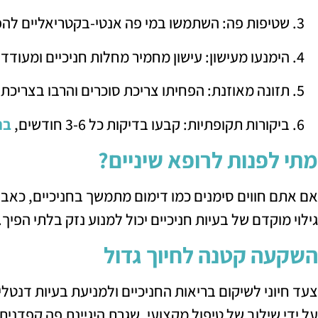
שטיפות פה: השתמשו במי פה אנטי-בקטריאליים להפ
הימנעו מעישון: עישון מחמיר מחלות חניכיים ומעודד
תזונה מאוזנת: הפחיתו צריכת סוכרים והרבו בצריכת י
ביקורות תקופתיות: קבעו בדיקות כל 3-6 חודשים,
בה
מתי לפנות לרופא שיניים?
אם אתם חווים סימנים כמו דימום מתמשך בחניכיים, כאב, נפ
גילוי מוקדם של בעיות חניכיים יכול למנוע נזק בלתי הפיך.
השקעה קטנה לחיוך גדול
צעד חיוני לשיקום בריאות החניכיים ולמניעת בעיות דנטלי
על ידי שילוב של טיפול מקצועי, שגרת היגיינת פה קפדנית ו