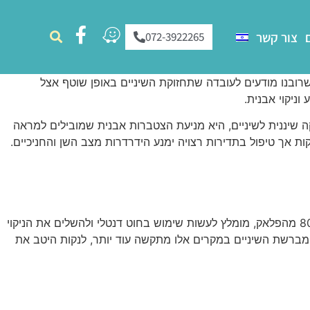
צור קשר
072-3922265
רובנו מודעים לעובדה שתחזוקת השיניים באופן שוטף אצל
ניקוי אבנית.
ה שיננית לשיניים, היא מניעת הצטברות אבנית שמובילים למראה
ות אך טיפול בתדירות רצויה ימנע הידרדרות מצב השן והחניכיים.
אחת ההמלצות החשובות של שיננית הוא שימוש בחוט דנטלי. כיוון שמברשת השיניים אינה מגיעה לכל המקומות ומצליחה להסיר רק כ80% מהפלאק, מומלץ לעשות שימוש בחוט דנטלי ולהשלים את הניקוי
. מברשת השיניים במקרים אלו מתקשה עוד יותר, לנקות היטב את