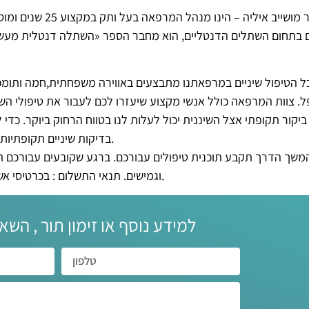
ד»ר מושייב איליה 
 בתחום השתלים הדנטליים, הוא מחבר הספר «השתלה דנטלית מעשי
ל הטיפול שיניים במרפאתנו מתבצעים באווירה משפחתית,חמה ותומכת
. צוות המרפאה כולל אנשי מקצוע שיעזרו לכם לעבור את טיפולי השיניי
ביקור תקופתי אצל השיננית יכול לעלות לנו בטווח הרחוק ביוקר. כדי
בדיקות שיניים תקופתיות,אחת ל 6 חודשים, אשר יעריכו את מצב השיניים שלכם.
משך הדרך תקבע תוכנית טיפולים עבורכם. ברגע שקובעים עבורכם תוכ
וגמישים. תנאי התשלום : בכרטיסי אשראי עם אופציה לפריסת תשלומים, מזומן או המחאות.
למידע נוסף או זימון תור , השא