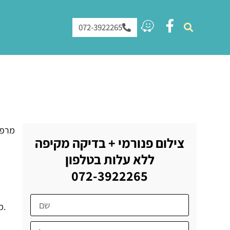
072-3922265
צילום פנורמי + בדיקה מקיפה
ללא עלות בטלפון
072-3922265
-מכשירי לייזר – הלייזר מלווה כל טיפול בכל תחום שהוא,משמיד את החיידקים הטורדניים ומאפשר טיפול סטרילי, יעיל ומהיר.