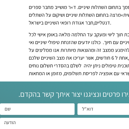
– הינו מנהל המרפאה בעל ותק במקצוע 25 שנים ומוסמך בתחום השתלות שיניים. ד»ר מושייב מחבר ספרים
ת»מרצה בתחום השתלות שיניים ושיקום על השתלים
דנטליים,חבר אגודת רופאי השיניים בישראל.
 תוך ליווי ומעקב עד החלמה מלאה באופן אישי לכל
ם עם חיוך. כולנו יודעים שהזנחת טיפולי שיניים ואי
 להימנע ממצב זה ומהוצאות מיותרות אנו ממליצים על
נית טיפולים ניתן יהיה לשלם בהסדרי תשלום נוחים
ירו פרטים ונציגנו יצור איתך קשר בהקדם.‏