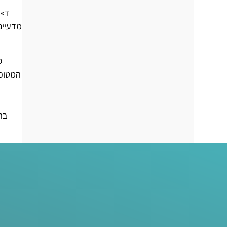
מדעיים
כ
המטופל
בה